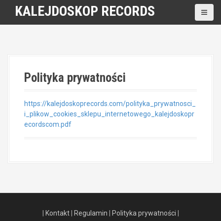
S
KALEJDOSKOP RECORDS
k
i
p
t
o
c
Polityka prywatności
o
n
t
https://kalejdoskoprecords.com/polityka_prywatnosci_
e
i_plikow_cookies_sklepu_internetowego_kalejdoskopr
n
ecordscom.pdf
t
|
Kontakt
|
Regulamin
|
Polityka prywatności
|